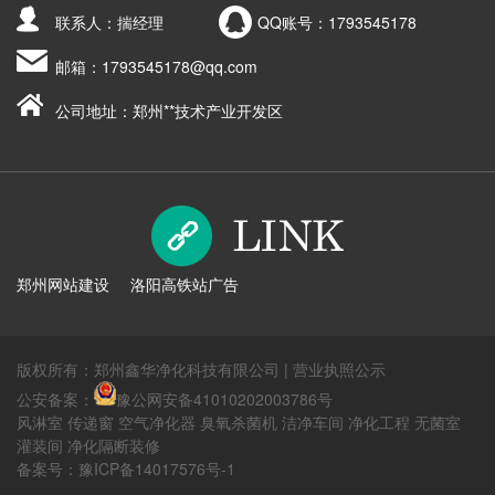
联系人：揣经理
QQ账号：
1793545178
邮箱：
1793545178@qq.com
公司地址：郑州**技术产业开发区
郑州网站建设
洛阳高铁站广告
版权所有：郑州鑫华净化科技有限公司 |
营业执照公示
公安备案：
豫公网安备41010202003786号
风淋室 传递窗 空气净化器 臭氧杀菌机 洁净车间 净化工程 无菌室
灌装间 净化隔断装修
备案号：
豫ICP备14017576号-1