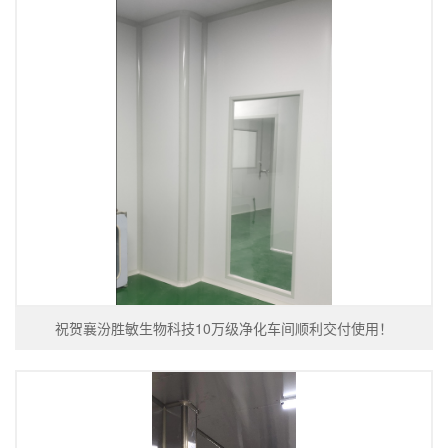
祝贺襄汾胜敏生物科技10万级净化车间顺利交付使用！