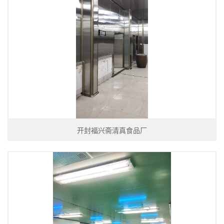
开封福兴斋清真食品厂