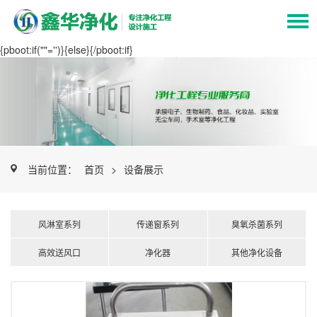
{pboot:if(""='')}
{else}
{/pboot:if}
当前位置：
首页
>
设备展示
风淋室系列
传递窗系列
臭氧杀菌系列
高效送风口
净化器
其他净化设备