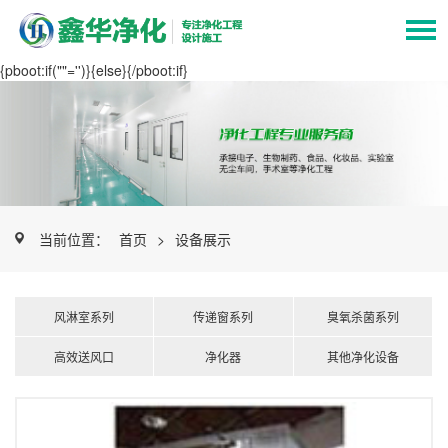
{pboot:if(""='')}
{else}
{/pboot:if}
当前位置：
首页
>
设备展示
风淋室系列
传递窗系列
臭氧杀菌系列
高效送风口
净化器
其他净化设备